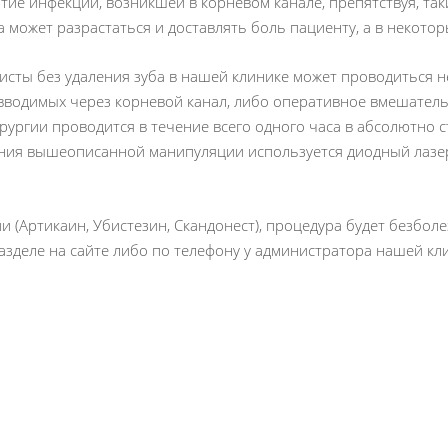
тие инфекции, возникшей в корневом канале, препятствуя, та
 может разрастаться и доставлять боль пациенту, а в некотор
кисты без удаления зуба в нашей клинике может проводиться 
вводимых через корневой канал, либо оперативное вмешатель
рургии проводится в течение всего одного часа в абсолютно с
ния вышеописанной манипуляции используется диодный лазер
 (Артикаин, Убистезин, Скандонест), процедура будет безбол
азделе на сайте либо по телефону у администратора нашей кл