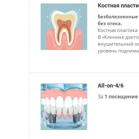
Костная пласти
Безболезненные 
без отека.
Костная пластика
В «Клинике докт
внушительный опы
уровень поднимае
All-on-4/6
За
1
посещение