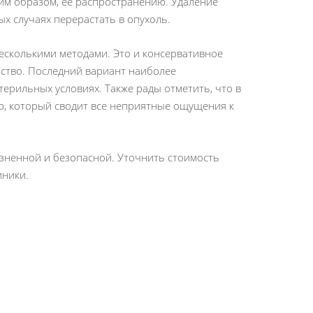
ким образом, ее распространению. Удаление
ых случаях перерастать в опухоль.
несколькими методами. Это и консервативное
ство. Последний вариант наиболее
терильных условиях. Также рады отметить, что в
, который сводит все неприятные ощущения к
езненной и безопасной. Уточнить стоимость
иники.