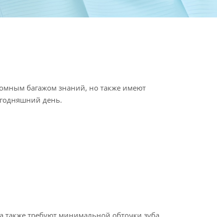
громным багажом знаний, но также имеют
егодняшний день.
а также требуют минимальной обточки зуба.