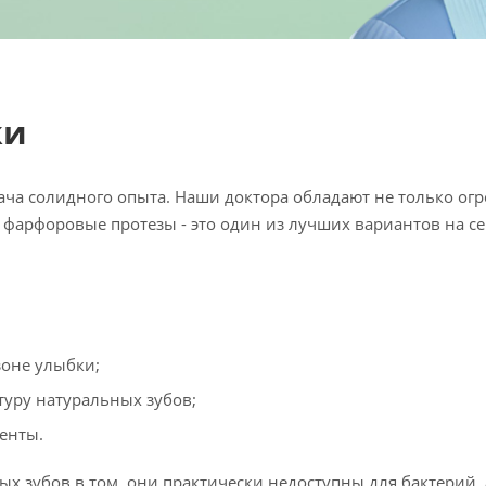
ки
рача солидного опыта. Наши доктора обладают не только о
 фарфоровые протезы - это один из лучших вариантов на с
зоне улыбки;
туру натуральных зубов;
менты.
 зубов в том, они практически недоступны для бактерий, 