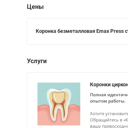
Цены
Коронка безметалловая Emax Press 
Услуги
Коронки цирко
Полная идентичн
опытом работы.
Хотите установит
Обращайтесь в «К
вашу превосходн